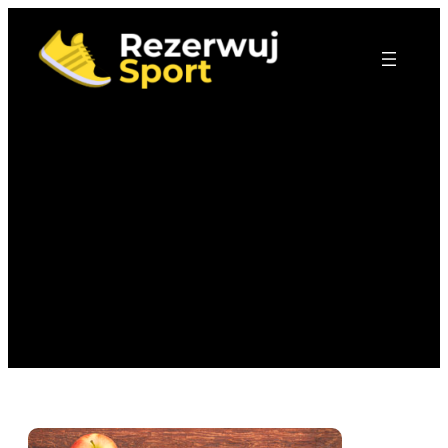
Przejdź
do
treści
Zdrowie