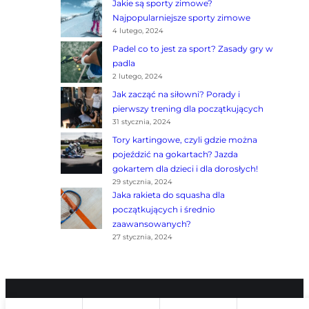
Jakie są sporty zimowe?
Najpopularniejsze sporty zimowe
4 lutego, 2024
Padel co to jest za sport? Zasady gry w
padla
2 lutego, 2024
Jak zacząć na siłowni? Porady i
pierwszy trening dla początkujących
31 stycznia, 2024
Tory kartingowe, czyli gdzie można
pojeździć na gokartach? Jazda
gokartem dla dzieci i dla dorosłych!
29 stycznia, 2024
Jaka rakieta do squasha dla
początkujących i średnio
zaawansowanych?
27 stycznia, 2024
© Rezerwuj Sport
S