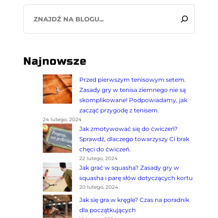
S
e
a
r
c
Najnowsze
h
Przed pierwszym tenisowym setem.
Zasady gry w tenisa ziemnego nie są
skomplikowane! Podpowiadamy, jak
zacząć przygodę z tenisem.
24 lutego, 2024
Jak zmotywować się do ćwiczeń?
Sprawdź, dlaczego towarzyszy Ci brak
chęci do ćwiczeń.
22 lutego, 2024
Jak grać w squasha? Zasady gry w
squasha i parę słów dotyczących kortu
20 lutego, 2024
Jak się gra w kręgle? Czas na poradnik
dla początkujących