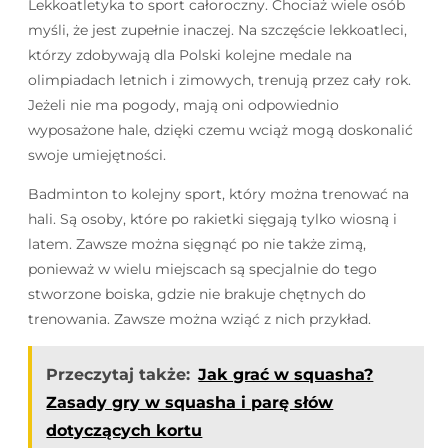
Lekkoatletyka to sport całoroczny. Chociaż wiele osób
myśli, że jest zupełnie inaczej. Na szczęście lekkoatleci,
którzy zdobywają dla Polski kolejne medale na
olimpiadach letnich i zimowych, trenują przez cały rok.
Jeżeli nie ma pogody, mają oni odpowiednio
wyposażone hale, dzięki czemu wciąż mogą doskonalić
swoje umiejętności.
Badminton to kolejny sport, który można trenować na
hali. Są osoby, które po rakietki sięgają tylko wiosną i
latem. Zawsze można sięgnąć po nie także zimą,
ponieważ w wielu miejscach są specjalnie do tego
stworzone boiska, gdzie nie brakuje chętnych do
trenowania. Zawsze można wziąć z nich przykład.
Przeczytaj także:
Jak grać w squasha?
Zasady gry w squasha i parę słów
dotyczących kortu